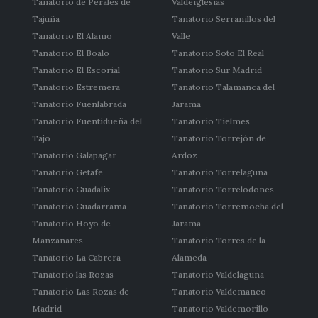
Tanatorio de Perales de
Valdeiglesias
Tajuña
Tanatorio Serranillos del
Tanatorio El Alamo
Valle
Tanatorio El Boalo
Tanatorio Soto El Real
Tanatorio El Escorial
Tanatorio Sur Madrid
Tanatorio Estremera
Tanatorio Talamanca del
Tanatorio Fuenlabrada
Jarama
Tanatorio Fuentidueña del
Tanatorio Tielmes
Tajo
Tanatorio Torrejón de
Tanatorio Galapagar
Ardoz
Tanatorio Getafe
Tanatorio Torrelaguna
Tanatorio Guadalix
Tanatorio Torrelodones
Tanatorio Guadarrama
Tanatorio Torremocha del
Tanatorio Hoyo de
Jarama
Manzanares
Tanatorio Torres de la
Tanatorio La Cabrera
Alameda
Tanatorio las Rozas
Tanatorio Valdelaguna
Tanatorio Las Rozas de
Tanatorio Valdemanco
Madrid
Tanatorio Valdemorillo