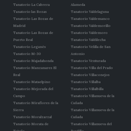
Tanatorio La Cabrera
Alameda
Tanatorio las Rozas
Tanatorio Valdelaguna
Tanatorio Las Rozas de
Tanatorio Valdemanco
Madrid
Tanatorio Valdemorillo
Tanatorio Las Rozas de
Tanatorio Valdemoro
Puerto Real
Tanatorio Valdilecha
Tanatorio Leganés
Tanatorio Velilla de San
Tanatorio M-30
Antonio
Tanatorio Majadahonda
Tanatorio Venturada
Tanatorio Manzanares El
Tanatorio Villa del Prado
Real
Tanatorio Villaconejos
Tanatorio Mataelpino
Tanatorio Villalba
Tanatorio Mejorada del
Tanatorio Villalbilla
Campo
Tanatorio Villanueva de la
Tanatorio Miraflores de la
Cañada
Sierra
Tanatorio Villanueva de la
Tanatorio Moralzarzal
Cañada
Tanatorio Morata de
Tanatorio Villanueva del
Tajuña
Pardillo