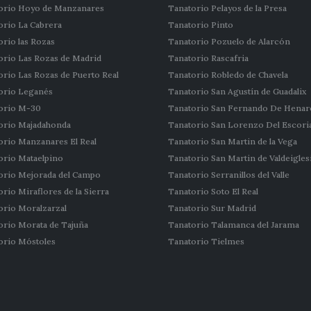
orio Hoyo de Manzanares
Tanatorio Pelayos de la Presa
orio La Cabrera
Tanatorio Pinto
orio las Rozas
Tanatorio Pozuelo de Alarcón
orio Las Rozas de Madrid
Tanatorio Rascafria
orio Las Rozas de Puerto Real
Tanatorio Robledo de Chavela
orio Leganés
Tanatorio San Agustín de Guadalix
orio M-30
Tanatorio San Fernando De Henar
orio Majadahonda
Tanatorio San Lorenzo Del Escoria
orio Manzanares El Real
Tanatorio San Martin de la Vega
orio Mataelpino
Tanatorio San Martin de Valdeigles
orio Mejorada del Campo
Tanatorio Serranillos del Valle
rio Miraflores de la Sierra
Tanatorio Soto El Real
orio Moralzarzal
Tanatorio Sur Madrid
orio Morata de Tajuña
Tanatorio Talamanca del Jarama
orio Móstoles
Tanatorio Tielmes