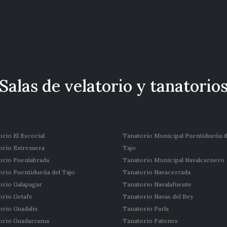
Salas de velatorio y tanatorio
rio El Escorial
Tanatorio Municipal Fuentidueña d
orio Estremera
Tajo
orio Fuenlabrada
Tanatorio Municipal Navalcarnero
orio Fuentidueña del Tajo
Tanatorio Navacerrada
orio Galapagar
Tanatorio Navalafuente
orio Getafe
Tanatorio Navas del Rey
orio Guadalix
Tanatorio Parla
orio Guadarrama
Tanatorio Patones